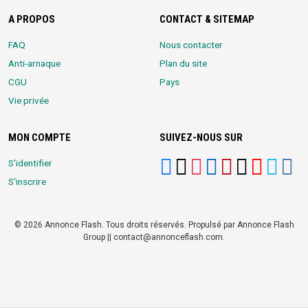
A PROPOS
CONTACT & SITEMAP
FAQ
Nous contacter
Anti-arnaque
Plan du site
CGU
Pays
Vie privée
MON COMPTE
SUIVEZ-NOUS SUR
S'identifier
S'inscrire
© 2026 Annonce Flash. Tous droits réservés. Propulsé par Annonce Flash
Group || contact@annonceflash.com.
Partners:
Meilleure Agence Web et Digitale
LocalHost Academy
|
Durrell
Market
|
Annonce Flash, Meilleur site de Petites Annonces
|
Logiciel
Whatsapp Bulk Marketing
|
Meilleur Logiciel CRM pour TPEs et PMEs
|
Réseau Social pour entrepreneurs Africains