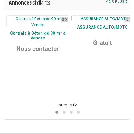
Annonces
similaires
VOIR PLUS
0
5
1
ASSURANCE AUTO/MOTO
Centrale à Béton de 90 m³ à
Vendre
Gratuit
Nous contacter
cs
prec
suiv