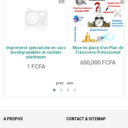
2
0
1
s
Imprimerie spécialisée en sacs
Mise en place d’un Plan de
biodégradables et sachets
Trésorerie Prévisionnel
plastiques
650,000 FCFA
1 FCFA
prec
suiv
A PROPOS
CONTACT & SITEMAP