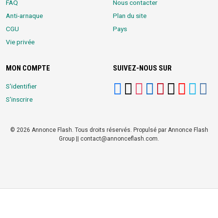
FAQ
Nous contacter
Anti-arnaque
Plan du site
CGU
Pays
Vie privée
MON COMPTE
SUIVEZ-NOUS SUR
S'identifier
S'inscrire
© 2026 Annonce Flash. Tous droits réservés. Propulsé par Annonce Flash
Group || contact@annonceflash.com.
Partners:
Meilleure Agence Web et Digitale
LocalHost Academy
|
Durrell
Market
|
Annonce Flash, Meilleur site de Petites Annonces
|
Logiciel
Whatsapp Bulk Marketing
|
Meilleur Logiciel CRM pour TPEs et PMEs
|
Réseau Social pour entrepreneurs Africains