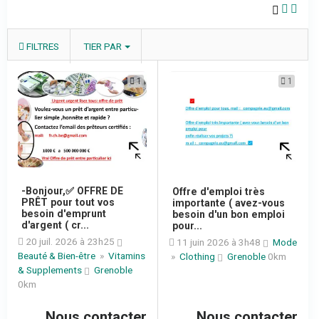
FILTRES
TIER PAR
1
1
-Bonjour,✅ OFFRE DE
Offre d'emploi très
PRÊT pour tout vos
importante ( avez-vous
besoin d'emprunt
besoin d'un bon emploi
d'argent ( cr...
pour...
20 juil. 2026 à 23h25
11 juin 2026 à 3h48
Mode
Beauté & Bien-être
»
Vitamins
»
Clothing
Grenoble
0km
& Supplements
Grenoble
0km
Nous contacter
Nous contacter