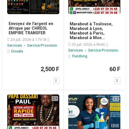
Envoyez de l'argent en
Marabout à Toulouse,
Afrique par CHREOL
Marabout à Lyon,
EMPIRE TRANSFER
Marabout à Paris,
Marabout à Mon...
24 juil. 2026 à 17h18
20 juil. 2026 à 9h46
Services
»
Service Provision
Services
»
Service Provision
Douala
Fundong
2,500 F
60 F
1
2