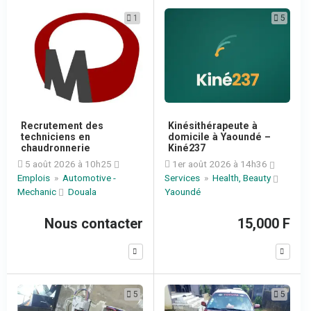
1
5
Recrutement des
Kinésithérapeute à
techniciens en
domicile à Yaoundé –
chaudronnerie
Kiné237
5 août 2026 à 10h25
1er août 2026 à 14h36
Emplois
»
Automotive -
Services
»
Health, Beauty
Mechanic
Douala
Yaoundé
Nous contacter
15,000 F
5
5