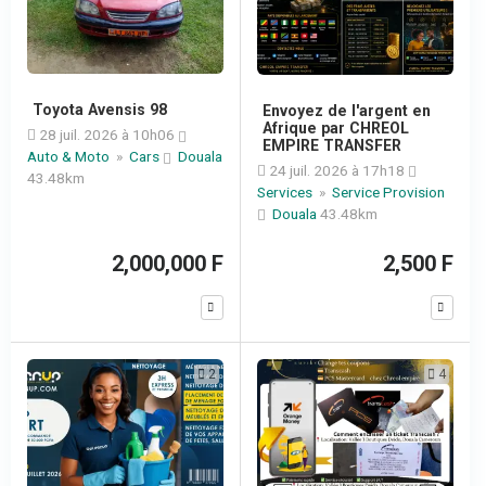
Toyota Avensis 98
Envoyez de l'argent en
Afrique par CHREOL
28 juil. 2026 à 10h06
EMPIRE TRANSFER
Auto & Moto
»
Cars
Douala
24 juil. 2026 à 17h18
43.48km
Services
»
Service Provision
Douala
43.48km
2,000,000 F
2,500 F
2
4