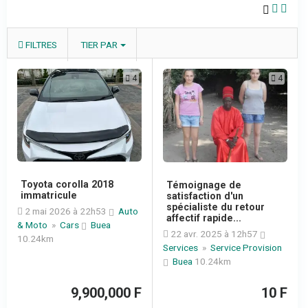
FILTRES
TIER PAR
4
4
Toyota corolla 2018
Témoignage de
immatricule
satisfaction d'un
spécialiste du retour
2 mai 2026 à 22h53
Auto
affectif rapide...
& Moto
»
Cars
Buea
22 avr. 2025 à 12h57
10.24km
Services
»
Service Provision
Buea
10.24km
9,900,000 F
10 F