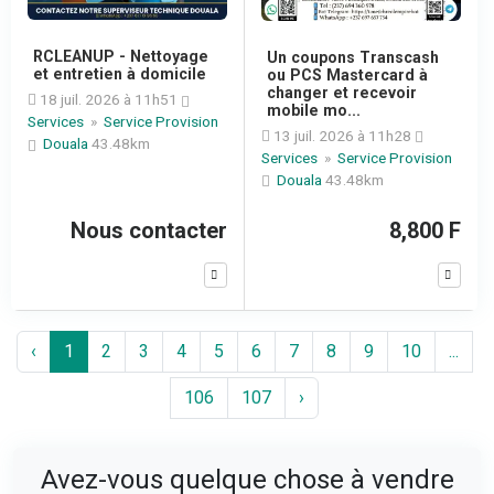
RCLEANUP - Nettoyage
Un coupons Transcash
et entretien à domicile
ou PCS Mastercard à
changer et recevoir
18 juil. 2026 à 11h51
mobile mo...
Services
»
Service Provision
13 juil. 2026 à 11h28
Douala
43.48km
Services
»
Service Provision
Douala
43.48km
Nous contacter
8,800 F
‹
1
2
3
4
5
6
7
8
9
10
...
106
107
›
Avez-vous quelque chose à vendre