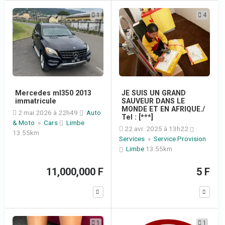
1
4
Mercedes ml350 2013
JE SUIS UN GRAND
immatricule
SAUVEUR DANS LE
MONDE ET EN AFRIQUE./
2 mai 2026 à 22h49
Auto
Tel : [***]
& Moto
»
Cars
Limbe
22 avr. 2025 à 13h22
13.55km
Services
»
Service Provision
Limbe
13.55km
11,000,000 F
5 F
1
1