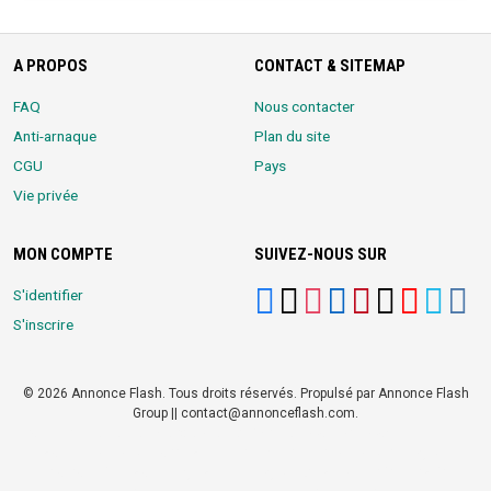
A PROPOS
CONTACT & SITEMAP
FAQ
Nous contacter
Anti-arnaque
Plan du site
CGU
Pays
Vie privée
MON COMPTE
SUIVEZ-NOUS SUR
S'identifier
S'inscrire
© 2026 Annonce Flash. Tous droits réservés. Propulsé par Annonce Flash
Group || contact@annonceflash.com.
Partners:
Meilleure Agence Web et Digitale
LocalHost Academy
|
Durrell
Market
|
Annonce Flash, Meilleur site de Petites Annonces
|
Logiciel
Whatsapp Bulk Marketing
|
Meilleur Logiciel CRM pour TPEs et PMEs
|