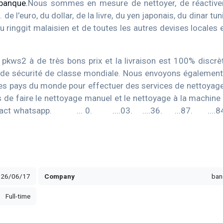
 banque.
Nous sommes en mesure de nettoyer, de réactiver
de l'euro, du dollar, de la livre, du yen japonais, du dinar tun
u ringgit malaisien et de toutes les autres devises locales 
kws2 à de très bons prix et la livraison est 100% discrè
 de sécurité de classe mondiale. Nous envoyons égalemen
les pays du monde pour effectuer des services de nettoyage
de faire le nettoyage manuel et le nettoyage à la machine 
ontact whatsapp. ... 0. ....03. ....36. ...87. ...
026/06/17
Company
ban
Full-time