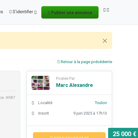
es
S'identifier
Publier une annonce
Retour à la page précédente
Postée Par
Marc Alexandre
ce: 4987
Localité
Toulon
Inscrit
9 juin 2025 à 17h13
25 000 €
XXXXXXXXXX540