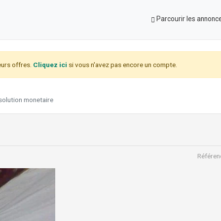
Parcourir les annonc
urs offres.
Cliquez ici
si vous n'avez pas encore un compte.
solution monetaire
Référen