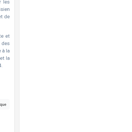
 les
isien
et de
te et
t des
 à la
et la
.84.
que