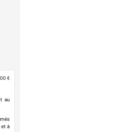
00 €
nt au
ormés
 et à