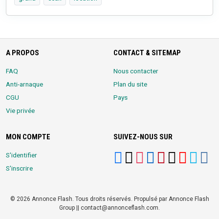
A PROPOS
CONTACT & SITEMAP
FAQ
Nous contacter
Anti-arnaque
Plan du site
CGU
Pays
Vie privée
MON COMPTE
SUIVEZ-NOUS SUR
S'identifier
S'inscrire
© 2026 Annonce Flash. Tous droits réservés. Propulsé par Annonce Flash
Group || contact@annonceflash.com.
Partners:
Meilleure Agence Web et Digitale
LocalHost Academy
|
Durrell