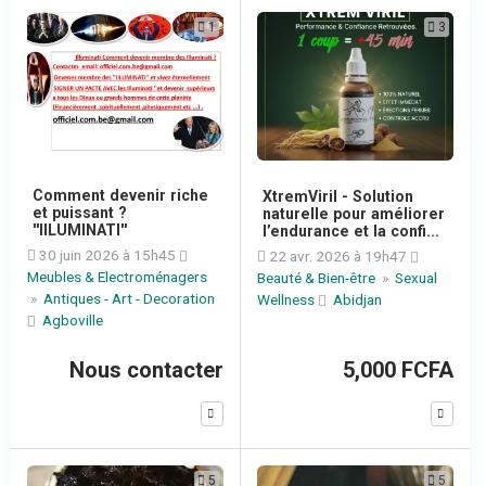
1
3
Comment devenir riche
XtremViril - Solution
et puissant ?
naturelle pour améliorer
''IILUMINATI''
l’endurance et la confi...
30 juin 2026 à 15h45
22 avr. 2026 à 19h47
Meubles & Electroménagers
Beauté & Bien-être
»
Sexual
»
Antiques - Art - Decoration
Wellness
Abidjan
Agboville
Nous contacter
5,000 FCFA
5
5