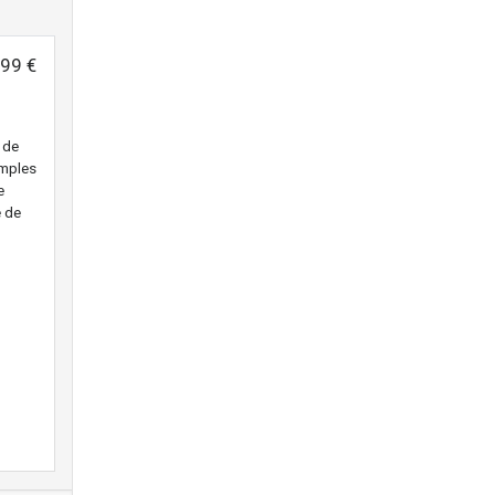
99 €
 de
imples
e
e de