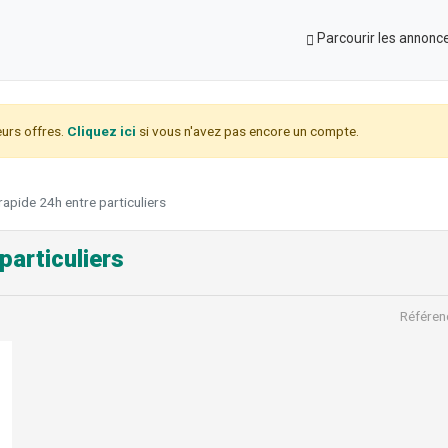
Parcourir les annonc
urs offres.
Cliquez ici
si vous n'avez pas encore un compte.
rapide 24h entre particuliers
particuliers
Référen