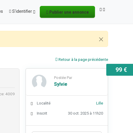
es
S'identifier
Publier une annonce
Retour à la page précédente
99 €
Postée Par
Sylvie
ce: 4009
Localité
Lille
Inscrit
30 oct. 2025 à 11h20