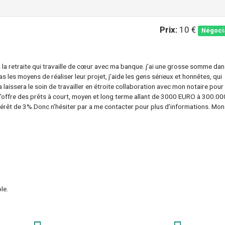
Prix:
10 €
Négoci
a retraite qui travaille de cœur avec ma banque. j’ai une grosse somme dan
 les moyens de réaliser leur projet, j’aide les gens sérieux et honnêtes, qui
aissera le soin de travailler en étroite collaboration avec mon notaire pour 
 J’offre des prêts à court, moyen et long terme allant de 3000 EURO à 300.00
érêt de 3%.Donc n’hésiter par a me contacter pour plus d’informations. Mon
le.