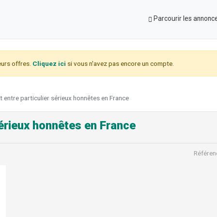
Parcourir les annonc
urs offres.
Cliquez ici
si vous n'avez pas encore un compte.
t entre particulier sérieux honnêtes en France
sérieux honnêtes en France
Référen