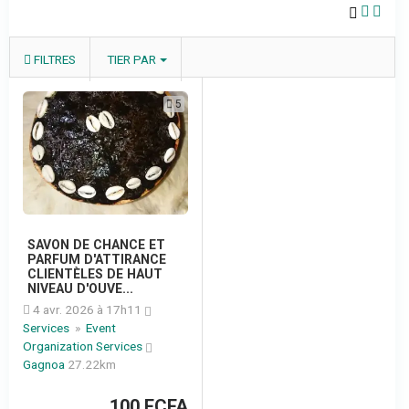
FILTRES
TIER PAR
5
SAVON DE CHANCE ET
PARFUM D'ATTIRANCE
CLIENTÈLES DE HAUT
NIVEAU D'OUVE...
4 avr. 2026 à 17h11
Services
»
Event
Organization Services
Gagnoa
27.22km
100 FCFA