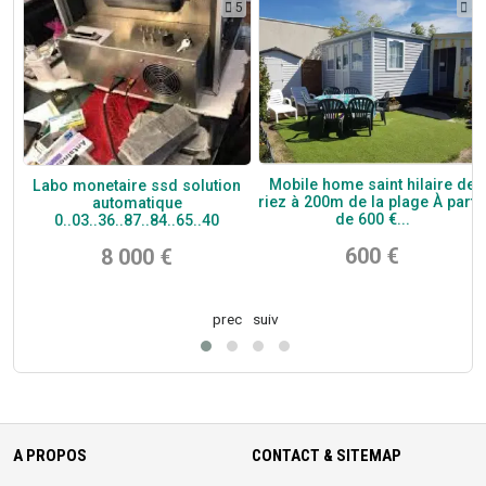
6
5
4
o
Mobile home saint hilaire de
Labo monetaire ssd solution
riez à 200m de la plage À partir
automatique
de 600 €...
0..03..36..87..84..65..40
600 €
8 000 €
prec
suiv
A PROPOS
CONTACT & SITEMAP