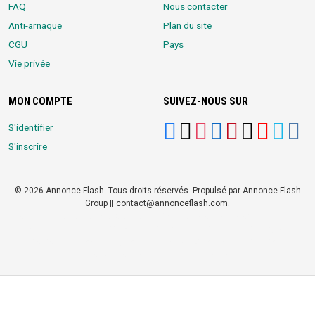
FAQ
Nous contacter
Anti-arnaque
Plan du site
CGU
Pays
Vie privée
MON COMPTE
SUIVEZ-NOUS SUR
S'identifier
S'inscrire
© 2026 Annonce Flash. Tous droits réservés. Propulsé par Annonce Flash
Group || contact@annonceflash.com.
Partners:
Meilleure Agence Web et Digitale
LocalHost Academy
|
Durrell
Market
|
Annonce Flash, Meilleur site de Petites Annonces
|
Logiciel
Whatsapp Bulk Marketing
|
Meilleur Logiciel CRM pour TPEs et PMEs
|
Réseau Social pour entrepreneurs Africains