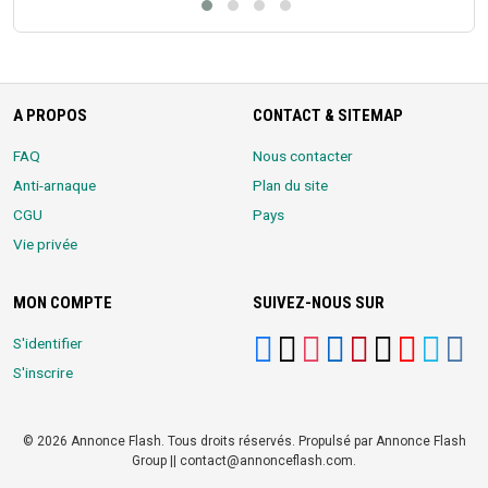
A PROPOS
CONTACT & SITEMAP
FAQ
Nous contacter
Anti-arnaque
Plan du site
CGU
Pays
Vie privée
MON COMPTE
SUIVEZ-NOUS SUR
S'identifier
S'inscrire
© 2026 Annonce Flash. Tous droits réservés. Propulsé par Annonce Flash
Group || contact@annonceflash.com.
Partners:
Meilleure Agence Web et Digitale
LocalHost Academy
|
Durrell