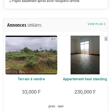
Payez seulement après avoir récupéré l'article
Annonces
similaires
VOIR PLUS
5
1
5
r
Terrain à vendre
Appartement haut standing
33,000 F
230,000 F
prec
suiv