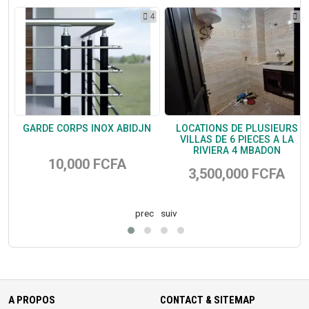
1
4
5
 4
GARDE CORPS INOX ABIDJN
LOCATIONS DE PLUSIEURS
E
VILLAS DE 6 PIECES A LA
RIVIERA 4 MBADON
10,000 FCFA
3,500,000 FCFA
prec
suiv
A PROPOS
CONTACT & SITEMAP