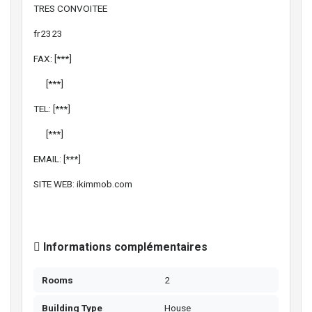
TRES CONVOITEE
fr2323
FAX: [***]
[***]
TEL: [***]
[***]
EMAIL: [***]
SITE WEB: ikimmob.com
Informations complémentaires
Rooms
2
Building Type
House