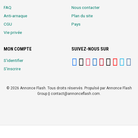
FAQ
Nous contacter
Anti-arnaque
Plan du site
CGU
Pays
Vie privée
MON COMPTE
SUIVEZ-NOUS SUR
S'identifier
S'inscrire
© 2026 Annonce Flash. Tous droits réservés. Propulsé par Annonce Flash
Group || contact@annonceflash.com.
Partners:
Meilleure Agence Web et Digitale
LocalHost Academy
|
Durrell
Market
|
Annonce Flash, Meilleur site de Petites Annonces
|
Logiciel
Whatsapp Bulk Marketing
|
Meilleur Logiciel CRM pour TPEs et PMEs
|
Réseau Social pour entrepreneurs Africains