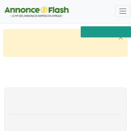
600,000,000 FCFA
Connectez-vous
pour accéder plus rapidement aux
meilleurs offres.
Cliquez ici
si vous n'avez pas encore un
compte.
Burkina Faso
Immobilier
Houses & Apartments For Sale
Vente villa duplex 06 pièces - Ouaga 2000
Retour à la page précédente
Vente villa duplex 06 pièces -
Ouaga 2000
15 avr. 2024 à 11h05
Immobilier
Ouagadougou
156
vues
Référence: 326