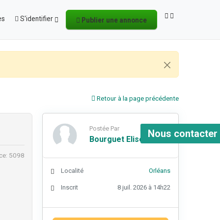
es
S'identifier
Publier une annonce
Retour à la page précédente
Postée Par
Nous contacter
Bourguet Elise
ce: 5098
Localité
Orléans
Inscrit
8 juil. 2026 à 14h22