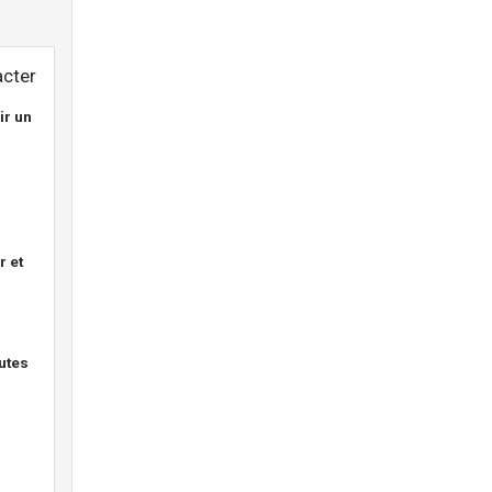
cter
ir un
r et
outes