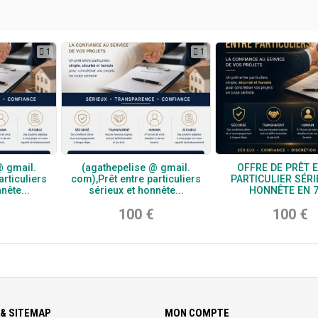
1
1
@ gmail.
(agathepelise @ gmail.
OFFRE DE PRÊT 
articuliers
com),Prêt entre particuliers
PARTICULIER SÉRI
nête...
sérieux et honnête...
HONNÊTE EN 
100 €
100 €
& SITEMAP
MON COMPTE