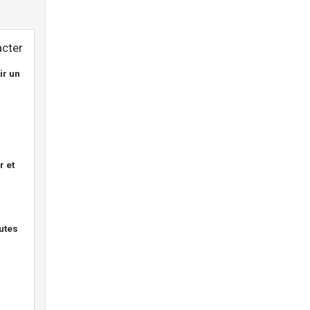
cter
ir un
r et
outes