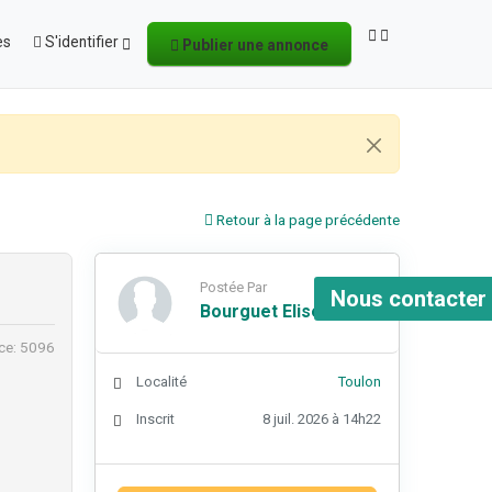
es
S'identifier
Publier une annonce
Retour à la page précédente
Postée Par
Nous contacter
Bourguet Elise
ce: 5096
Localité
Toulon
Inscrit
8 juil. 2026 à 14h22