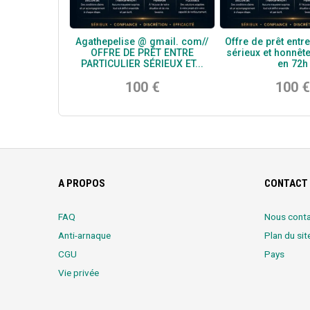
Agathepelise @ gmail. com//
Offre de prêt entre
OFFRE DE PRÊT ENTRE
sérieux et honnêt
PARTICULIER SÉRIEUX ET...
en 72h
100 €
100 €
A PROPOS
CONTACT 
FAQ
Nous conta
Anti-arnaque
Plan du sit
CGU
Pays
Vie privée