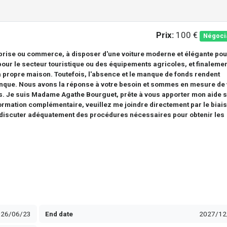
Prix:
100 €
Négoci
prise ou commerce, à disposer d'une voiture moderne et élégante pou
our le secteur touristique ou des équipements agricoles, et finalemen
 propre maison. Toutefois, l'absence et le manque de fonds rendent
iconque. Nous avons la réponse à votre besoin et sommes en mesure de
s. Je suis Madame Agathe Bourguet, prête à vous apporter mon aide s
ormation complémentaire, veuillez me joindre directement par le biais
 discuter adéquatement des procédures nécessaires pour obtenir les
026/06/23
End date
2027/12