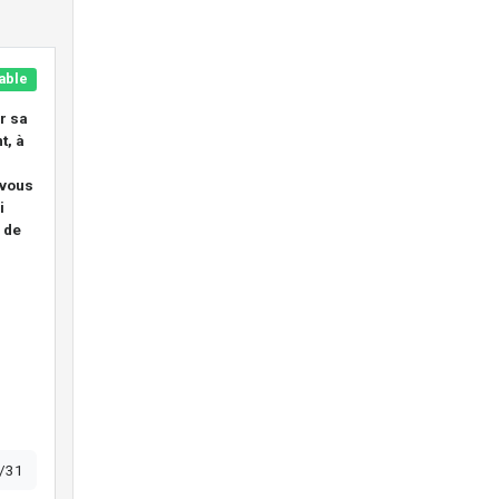
able
r sa
t, à
 vous
i
 de
/31