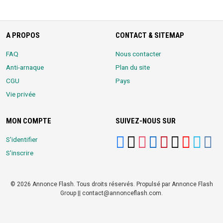
A PROPOS
CONTACT & SITEMAP
FAQ
Nous contacter
Anti-arnaque
Plan du site
CGU
Pays
Vie privée
MON COMPTE
SUIVEZ-NOUS SUR
S'identifier
S'inscrire
© 2026 Annonce Flash. Tous droits réservés. Propulsé par Annonce Flash
Group || contact@annonceflash.com.
Partners:
Meilleure Agence Web et Digitale
LocalHost Academy
|
Durrell
Market
|
Annonce Flash, Meilleur site de Petites Annonces
|
Logiciel
Whatsapp Bulk Marketing
|
Meilleur Logiciel CRM pour TPEs et PMEs
|