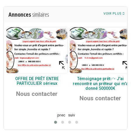
Annonces
similaires
VOIR PLUS
1
1
1
er
OFFRE DE PRÊT ENTRE
Témoignage prêt✅- J'ai
s
PARTICULIER sérieux
rencontré un prêteur qui m'a
donné 500000€
Nous contacter
Nous contacter
prec
suiv