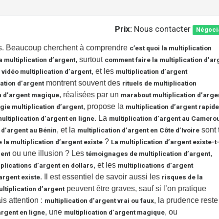
Prix:
Nous contacter
Négoci
us. Beaucoup cherchent à comprendre
c’est quoi la multiplication
, surtout
 multiplication d’argent
comment faire la multiplication d’ar
s
, et les
vidéo multiplication d’argent
multiplication d’argent
montrent souvent des
cation d’argent
rituels de multiplication
, réalisées par un
on d’argent magique
marabout multiplication d’arge
, propose la
ie multiplication d’argent
multiplication d’argent rapide
. La
ultiplication d’argent en ligne
multiplication d’argent au Camero
, et la
sont 
n d’argent au Bénin
multiplication d’argent en Côte d’Ivoire
?
 la multiplication d’argent existe
La multiplication d’argent existe-t
ou une illusion ? Les
,
gent
témoignages de multiplication d’argent
, et les
iplications d’argent en dollars
multiplications d’argent
. Il est essentiel de savoir aussi les
’argent existe
risques de la
peuvent être graves, sauf si l’on pratique
tiplication d’argent
is attention :
, la prudence reste
multiplication d’argent vrai ou faux
, une
, ou
argent en ligne
multiplication d’argent magique