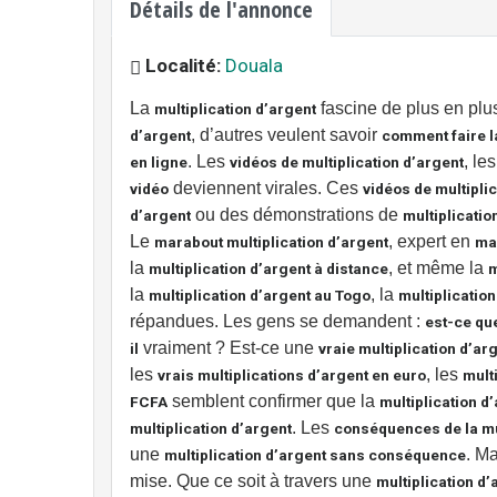
Détails de l'annonce
Localité:
Douala
La
fascine de plus en pl
multiplication d’argent
, d’autres veulent savoir
d’argent
comment faire la
. Les
, le
en ligne
vidéos de multiplication d’argent
deviennent virales. Ces
vidéo
vidéos de multipli
ou des démonstrations de
d’argent
multiplicati
Le
, expert en
marabout multiplication d’argent
mag
la
, et même la
multiplication d’argent à distance
m
la
, la
multiplication d’argent au Togo
multiplicatio
répandues. Les gens se demandent :
est-ce que
vraiment ? Est-ce une
il
vraie multiplication d’ar
les
, les
vrais multiplications d’argent en euro
mult
semblent confirmer que la
FCFA
multiplication d
. Les
multiplication d’argent
conséquences de la mul
une
. Ma
multiplication d’argent sans conséquence
mise. Que ce soit à travers une
multiplication d’