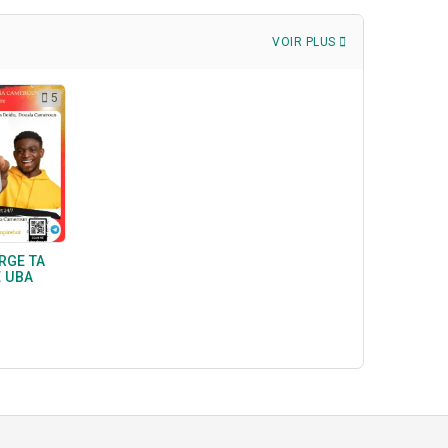
VOIR PLUS
5
RGE TA
E UBA