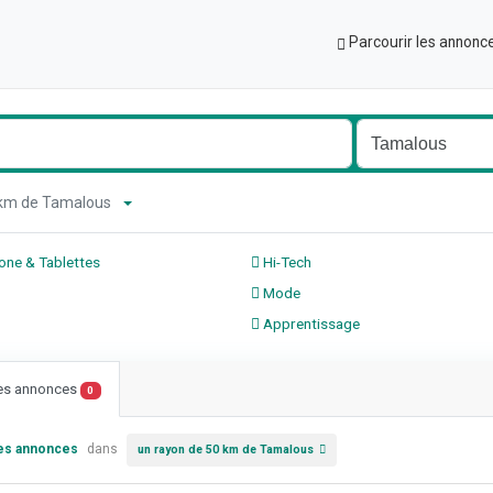
Parcourir les annonc
0 km de Tamalous
ne & Tablettes
Hi-Tech
Mode
Apprentissage
les annonces
0
les annonces
dans
un rayon de 50 km de Tamalous