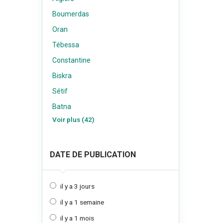
Boumerdas
Oran
Tébessa
Constantine
Biskra
Sétif
Batna
Voir plus (42)
DATE DE PUBLICATION
il y a 3 jours
il y a 1 semaine
il y a 1 mois