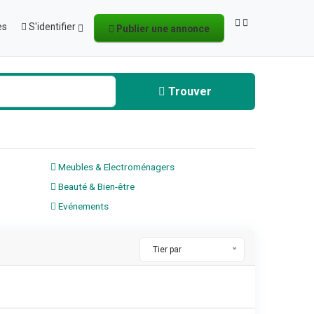
es
S'identifier
Publier une annonce
Trouver
Meubles & Electroménagers
Beauté & Bien-être
Evénements
Tier par