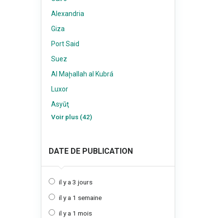
Alexandria
Giza
Port Said
Suez
Al Maḩallah al Kubrá
Luxor
Asyūţ
Voir plus (42)
DATE DE PUBLICATION
il y a 3 jours
il y a 1 semaine
il y a 1 mois