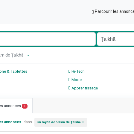
Parcourir les annonc
 km de Ţalkhā
ne & Tablettes
Hi-Tech
Mode
Apprentissage
les annonces
0
les annonces
dans
un rayon de 50 km de Ţalkhā