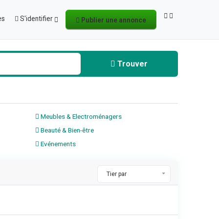
es
S'identifier
Publier une annonce
Trouver
Meubles & Electroménagers
Beauté & Bien-être
Evénements
Tier par