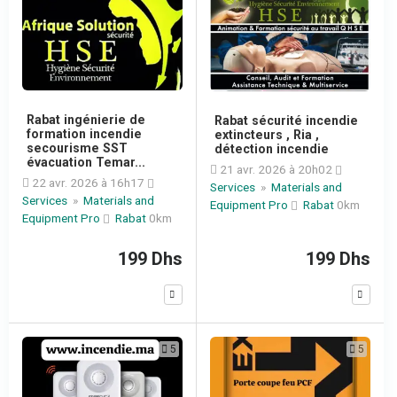
Rabat ingénierie de
Rabat sécurité incendie
formation incendie
extincteurs , Ria ,
secourisme SST
détection incendie
évacuation Temar...
21 avr. 2026 à 20h02
22 avr. 2026 à 16h17
Services
»
Materials and
Services
»
Materials and
Equipment Pro
Rabat
0km
Equipment Pro
Rabat
0km
199 Dhs
199 Dhs
5
5