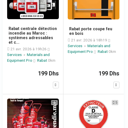
Rabat centrale détection
Rabat porte coupe feu
incendie au Maroc :
en bois
systèmes adressables
21 avr. 2026 à 18h19
et c...
Services
»
Materials and
21 avr. 2026 à 19h26
Equipment Pro
Rabat
0km
Services
»
Materials and
Equipment Pro
Rabat
0km
199 Dhs
199 Dhs
5
5