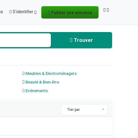
es
S'identifier
Publier une annonce
Trouver
Meubles & Electroménagers
Beauté & Bien-être
Evénements
Tier par