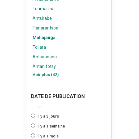
Toamasina
Antsirabe
Fianarantsoa
Mahajanga
Toliara
Antsiranana
Antanifotsy
Voir plus (42)
DATE DE PUBLICATION
il y a 3 jours
il y a 1 semaine
il y a 1 mois