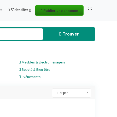
es
S'identifier
Publier une annonce
Trouver
Meubles & Electroménagers
Beauté & Bien-être
Evénements
Tier par