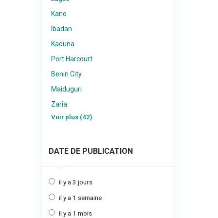
Kano
Ibadan
Kaduna
Port Harcourt
Benin City
Maiduguri
Zaria
Voir plus (42)
DATE DE PUBLICATION
il y a 3 jours
il y a 1 semaine
il y a 1 mois