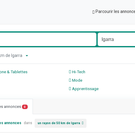
Parcourir les annonc
 km de Igarra
ne & Tablettes
Hi-Tech
Mode
Apprentissage
les annonces
0
les annonces
dans
un rayon de 50 km de Igarra