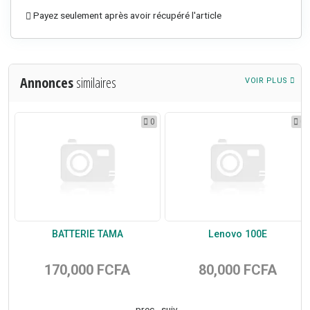
Payez seulement après avoir récupéré l'article
Annonces
similaires
VOIR PLUS
1
0
0
R
BATTERIE TAMA
Lenovo 100E
170,000 FCFA
80,000 FCFA
prec
suiv