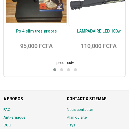
 –
Ps 4 slim tres propre
LAMPADAIRE LED 100w
le
95,000 FCFA
110,000 FCFA
prec
suiv
A PROPOS
CONTACT & SITEMAP
FAQ
Nous contacter
Anti-arnaque
Plan du site
CGU
Pays