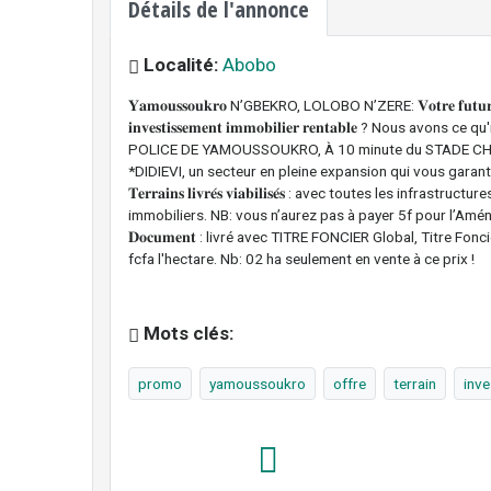
Détails de l'annonce
Localité:
Abobo
𝐘𝐚𝐦𝐨𝐮𝐬𝐬𝐨𝐮𝐤𝐫𝐨 N’GBEKRO, LOLOBO N’ZERE: 𝐕𝐨𝐭𝐫𝐞 𝐟𝐮𝐭𝐮𝐫 𝐢𝐦𝐦
𝐢𝐧𝐯𝐞𝐬𝐭𝐢𝐬𝐬𝐞𝐦𝐞𝐧𝐭 𝐢𝐦𝐦𝐨𝐛𝐢𝐥𝐢𝐞𝐫 𝐫𝐞𝐧𝐭𝐚𝐛𝐥𝐞 ? Nous avons ce q
POLICE DE YAMOUSSOUKRO, À 10 minute du STADE CHAR
*DIDIEVI, un secteur en pleine expansion qui vous gara
𝐓𝐞𝐫𝐫𝐚𝐢𝐧𝐬 𝐥𝐢𝐯𝐫𝐞́𝐬 𝐯𝐢𝐚𝐛𝐢𝐥𝐢𝐬𝐞́𝐬 : avec toutes le
immobiliers. NB: vous n’aurez pas à payer 5f pour l’Amén
𝐃𝐨𝐜𝐮𝐦𝐞𝐧𝐭 : livré avec TITRE FONCIER Global, Titre F
fcfa l'hectare. Nb: 02 ha seulement en vente à ce prix !
Mots clés:
promo
yamoussoukro
offre
terrain
inv