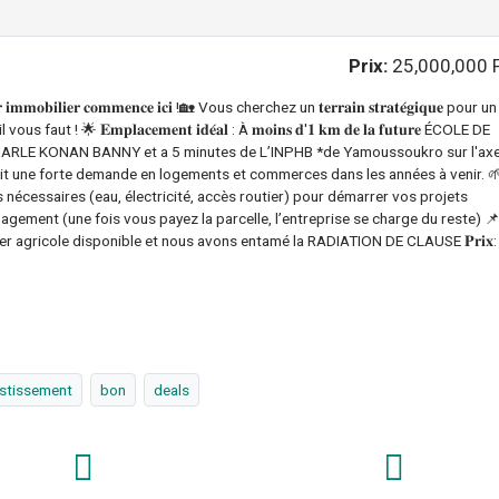
Prix:
25,000,000 
𝐨𝐛𝐢𝐥𝐢𝐞𝐫 𝐜𝐨𝐦𝐦𝐞𝐧𝐜𝐞 𝐢𝐜𝐢 !🏡 Vous cherchez un 𝐭𝐞𝐫𝐫𝐚𝐢𝐧 𝐬𝐭𝐫𝐚𝐭𝐞́𝐠𝐢𝐪𝐮𝐞 pour un
u'il vous faut ! 🌟 𝐄𝐦𝐩𝐥𝐚𝐜𝐞𝐦𝐞𝐧𝐭 𝐢𝐝𝐞́𝐚𝐥 : À 𝐦𝐨𝐢𝐧𝐬 𝐝'𝟏 𝐤𝐦 𝐝𝐞 𝐥𝐚 𝐟𝐮𝐭𝐮𝐫𝐞 ÉCOLE DE
LE KONAN BANNY et a 5 minutes de L’INPHB *de Yamoussoukro sur l'ax
ntit une forte demande en logements et commerces dans les années à venir. 
s infrastructures nécessaires (eau, électricité, accès routier) pour démarrer vos projets
agement (une fois vous payez la parcelle, l’entreprise se charge du reste) 
oncier agricole disponible et nous avons entamé la RADIATION DE CLAUSE 𝐏𝐫𝐢𝐱: 
estissement
bon
deals