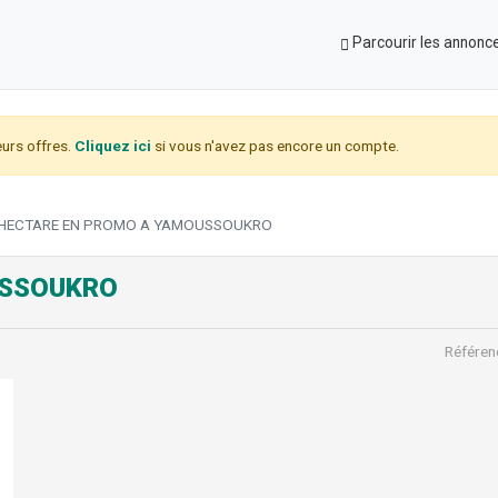
Parcourir les annonc
urs offres.
Cliquez ici
si vous n'avez pas encore un compte.
HECTARE EN PROMO A YAMOUSSOUKRO
USSOUKRO
Référen