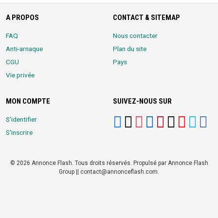
A PROPOS
CONTACT & SITEMAP
FAQ
Nous contacter
Anti-arnaque
Plan du site
CGU
Pays
Vie privée
MON COMPTE
SUIVEZ-NOUS SUR
S'identifier
S'inscrire
© 2026 Annonce Flash. Tous droits réservés. Propulsé par Annonce Flash
Group || contact@annonceflash.com.
Partners:
Meilleure Agence Web et Digitale
LocalHost Academy
|
Durrell
Market
|
Annonce Flash, Meilleur site de Petites Annonces
|
Logiciel
Whatsapp Bulk Marketing
|
Meilleur Logiciel CRM pour TPEs et PMEs
|
Réseau Social pour entrepreneurs Africains