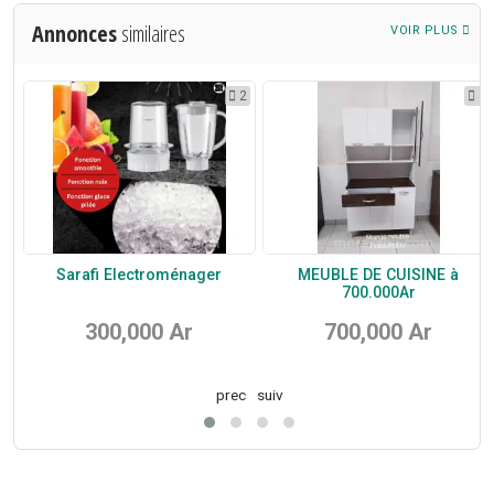
Annonces
similaires
VOIR PLUS
3
2
4
Sarafi Electroménager
MEUBLE DE CUISINE à
700.000Ar
300,000 Ar
700,000 Ar
prec
suiv