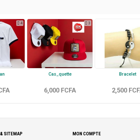
4
3
an
Cas_quette
Bracelet
FCFA
6,000 FCFA
2,500 FC
& SITEMAP
MON COMPTE