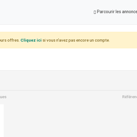
Parcourir les annonc
urs offres.
Cliquez ici
si vous n'avez pas encore un compte.
ues
Référen