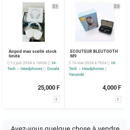
1
3
Airpod max scellé stock
ECOUTEUR BLEUTOOTH
limité
M9
12 juin 2024 à 16h56
Hi-
16 mai 2024 à 7h34
Hi-
Tech
»
Headphones
Douala
Tech
»
Headphones
Yaoundé
25,000 F
4,000 F
Avez-vous quelque chose à vendre