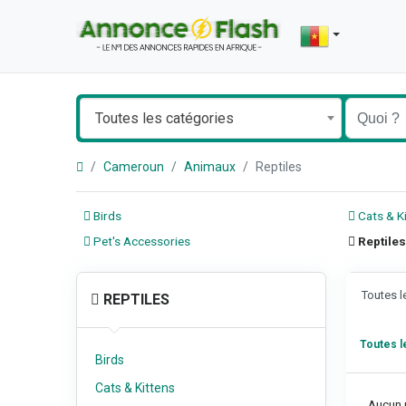
Toutes les catégories
Cameroun
Animaux
Reptiles
Birds
Cats & K
Pet's Accessories
Reptiles
Toutes 
REPTILES
Toutes 
Birds
Cats & Kittens
Aucun r