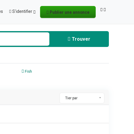
es
S'identifier
Publier une annonce
Trouver
Fish
Tier par