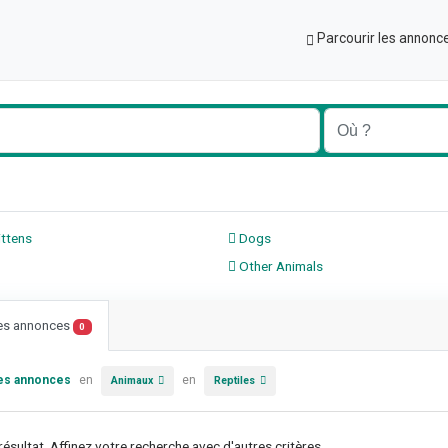
Parcourir les annonc
ittens
Dogs
Other Animals
les annonces
0
les annonces
en
en
Animaux
Reptiles
ésultat. Affinez votre recherche avec d'autres critères.