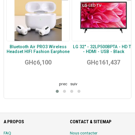
th
Bluetooth Air PRO3 Wireless
LG 32" - 32LP500BPTA - HD TV
H
Headset HIFI Fashion Earphone
- HDMI - USB - Black
GH¢6,100
GH¢161,437
prec
suiv
A PROPOS
CONTACT & SITEMAP
FAQ
Nous contacter