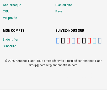
Anti-arnaque
Plan du site
CGU
Pays
Vie privée
MON COMPTE
SUIVEZ-NOUS SUR
S'identifier
S'inscrire
© 2026 Annonce Flash. Tous droits réservés. Propulsé par Annonce Flash
Group || contact@annonceflash.com.
Partners:
Meilleure Agence Web et Digitale
LocalHost Academy
|
Durrell
Market
|
Annonce Flash, Meilleur site de Petites Annonces
|
Logiciel
Whatsapp Bulk Marketing
|
Meilleur Logiciel CRM pour TPEs et PMEs
|
Réseau Social pour entrepreneurs Africains