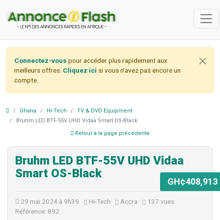
Connectez-vous
pour accéder plus rapidement aux
meilleurs offres.
Cliquez ici
si vous n'avez pas encore un
compte.
Ghana
Hi-Tech
TV & DVD Equipment
Bruhm LED BTF-55V UHD Vidaa Smart OS-Black
Retour à la page précédente
Bruhm LED BTF-55V UHD Vidaa
Smart OS-Black
GH¢408,913
29 mai 2024 à 9h39
Hi-Tech
Accra
137 vues
Référence: 892