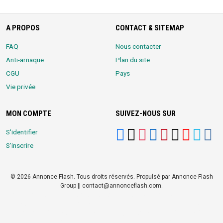
A PROPOS
CONTACT & SITEMAP
FAQ
Nous contacter
Anti-arnaque
Plan du site
CGU
Pays
Vie privée
MON COMPTE
SUIVEZ-NOUS SUR
S'identifier
S'inscrire
© 2026 Annonce Flash. Tous droits réservés. Propulsé par Annonce Flash
Group || contact@annonceflash.com.
Partners:
Meilleure Agence Web et Digitale
LocalHost Academy
|
Durrell
Market
|
Annonce Flash, Meilleur site de Petites Annonces
|
Logiciel
Whatsapp Bulk Marketing
|
Meilleur Logiciel CRM pour TPEs et PMEs
|
Réseau Social pour entrepreneurs Africains