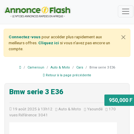
Connectez-vous
pour accéder plus rapidement aux
meilleurs offres.
Cliquez ici
si vous n'avez pas encore un
compte.
Cameroun
Auto & Moto
Cars
Bmw serie 3 E36
Retour à la page précédente
Bmw serie 3 E36
950,000 F
19 août 2025 à 13h12
Auto & Moto
Yaoundé
170
vues
Référence: 3041