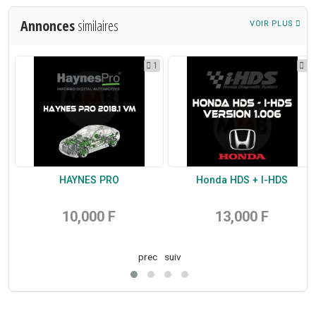
Annonces
similaires
VOIR PLUS
5
1
1
HAYNES PRO
Honda HDS + I-HDS
10,000 F
13,000 F
prec
suiv