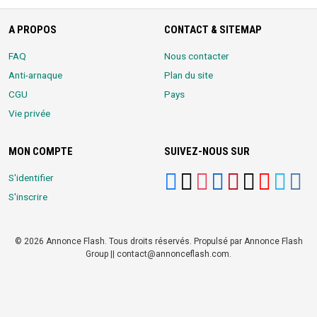
A PROPOS
CONTACT & SITEMAP
FAQ
Nous contacter
Anti-arnaque
Plan du site
CGU
Pays
Vie privée
MON COMPTE
SUIVEZ-NOUS SUR
S'identifier
S'inscrire
© 2026 Annonce Flash. Tous droits réservés. Propulsé par Annonce Flash
Group || contact@annonceflash.com.
Partners:
Meilleure Agence Web et Digitale
LocalHost Academy
|
Durrell
Market
|
Annonce Flash, Meilleur site de Petites Annonces
|
Logiciel
Whatsapp Bulk Marketing
|
Meilleur Logiciel CRM pour TPEs et PMEs
|
Réseau Social pour entrepreneurs Africains