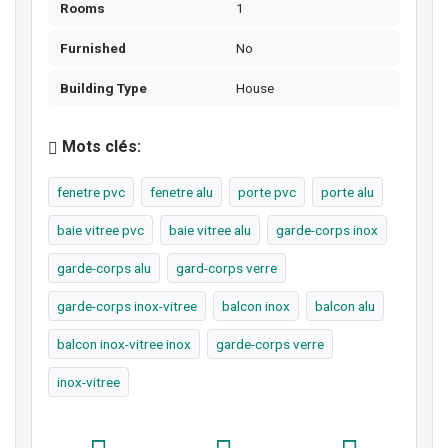
Rooms
1
Furnished
No
Building Type
House
Mots clés:
fenetre pvc
fenetre alu
porte pvc
porte alu
baie vitree pvc
baie vitree alu
garde-corps inox
garde-corps alu
gard-corps verre
garde-corps inox-vitree
balcon inox
balcon alu
balcon inox-vitree inox
garde-corps verre
inox-vitree