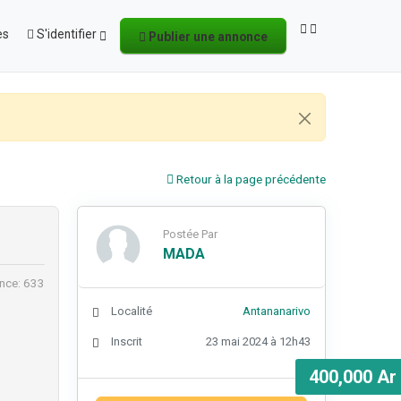
es
S'identifier
Publier une annonce
Retour à la page précédente
Postée Par
MADA
nce: 633
Localité
Antananarivo
Inscrit
23 mai 2024 à 12h43
400,000 Ar