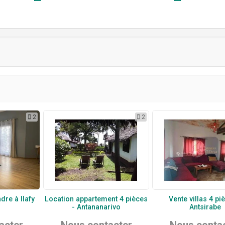
2
2
dre à Ilafy
Location appartement 4 pièces
Vente villas 4 pi
- Antananarivo
Antsirabe
acter
Nous contacter
Nous conta