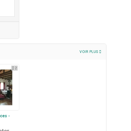
VOIR PLUS
2
èces -
cter