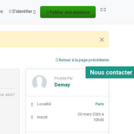
es
S'identifier
Publier une annonce
Retour à la page précédente
Nous contacter
Postée Par
Demay
ce: 4657
Localité
Paris
20 mars 2026 à
Inscrit
10h45