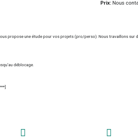
Prix:
Nous conta
e vous propose une étude pour vos projets (pro/perso). Nous travaillons sur 
jusqu'au déblocage.
***]