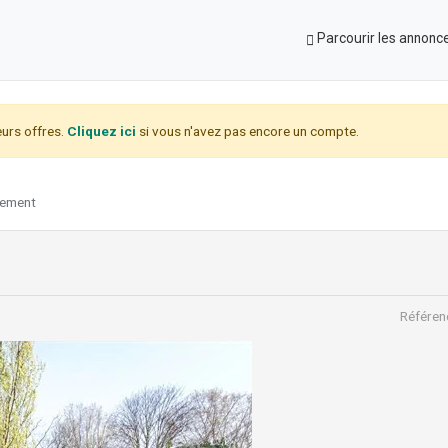
Parcourir les annonc
urs offres.
Cliquez ici
si vous n'avez pas encore un compte.
ement
Référen