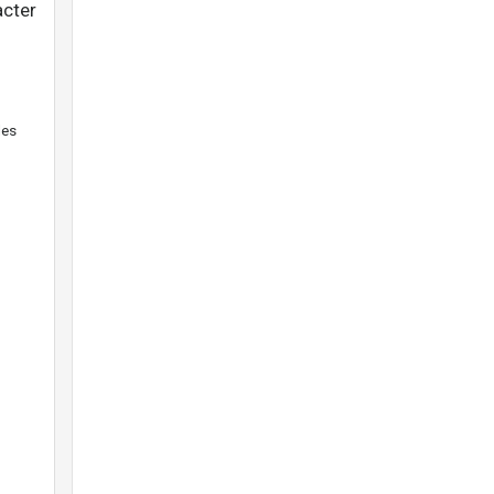
cter
des