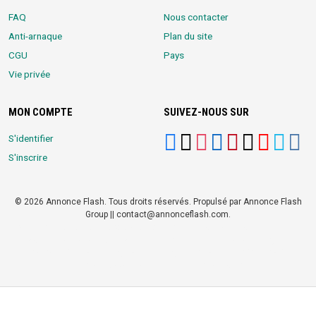
FAQ
Nous contacter
Anti-arnaque
Plan du site
CGU
Pays
Vie privée
MON COMPTE
SUIVEZ-NOUS SUR
S'identifier
S'inscrire
© 2026 Annonce Flash. Tous droits réservés. Propulsé par Annonce Flash
Group || contact@annonceflash.com.
Partners:
Meilleure Agence Web et Digitale
LocalHost Academy
|
Durrell
Market
|
Annonce Flash, Meilleur site de Petites Annonces
|
Logiciel
Whatsapp Bulk Marketing
|
Meilleur Logiciel CRM pour TPEs et PMEs
|
Réseau Social pour entrepreneurs Africains