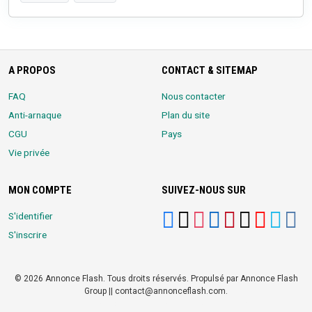
A PROPOS
CONTACT & SITEMAP
FAQ
Nous contacter
Anti-arnaque
Plan du site
CGU
Pays
Vie privée
MON COMPTE
SUIVEZ-NOUS SUR
S'identifier
S'inscrire
© 2026 Annonce Flash. Tous droits réservés. Propulsé par Annonce Flash
Group || contact@annonceflash.com.
Partners:
Meilleure Agence Web et Digitale
LocalHost Academy
|
Durrell