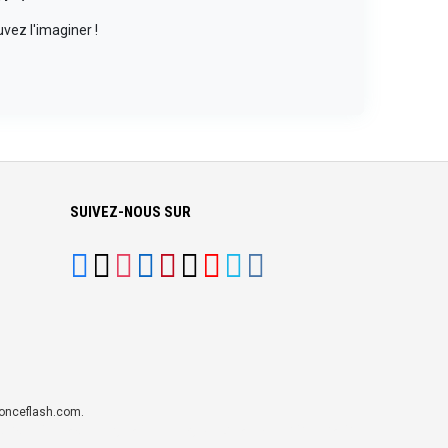
vez l'imaginer !
SUIVEZ-NOUS SUR
nonceflash.com.
atsapp Bulk Marketing
|
Meilleur Logiciel CRM pour TPEs et PMEs
|