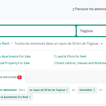
Parcourir les annonc
r Rent
Toutes les annonces dans un rayon de 50 km de Yagoua
 Apartments For Sale
Land & Plots for Rent
al Property For Sale
Event centres, Venues and Worksta
les annonces
0
les annonces
dans
en
en
un rayon de 50 km de Yagoua
Immobilier
 & Apartments For Rent