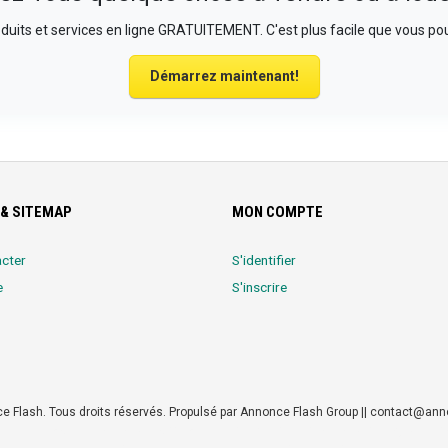
uits et services en ligne GRATUITEMENT. C'est plus facile que vous pou
Démarrez maintenant!
& SITEMAP
MON COMPTE
cter
S'identifier
e
S'inscrire
 Flash. Tous droits réservés. Propulsé par Annonce Flash Group || contact@an
y
|
Durrell Market
|
Annonce Flash, Meilleur site de Petites Annonces
|
Logiciel Wh