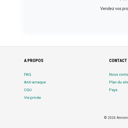
Vendez vos prod
A PROPOS
CONTACT 
FAQ
Nous conta
Anti-arnaque
Plan du sit
CGU
Pays
Vie privée
© 2026 Annonce
Partners:
Meilleure Agence Web et Digitale
LocalHost Academ