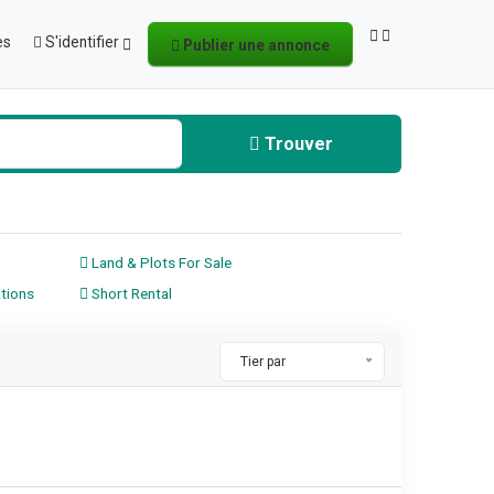
es
S'identifier
Publier une annonce
Trouver
Land & Plots For Sale
tions
Short Rental
Tier par