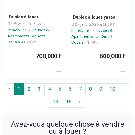
Duplex à louer
Duplex à louer yassa
2 févr. 2026 à 6h11
27 janv. 2026 à 5h08
Immobilier
»
Houses &
Immobilier
»
Houses &
Apartments For Rent
Apartments For Rent
Douala
41.79km
Douala
41.79km
700,000 F
800,000 F
‹
1
2
3
4
5
6
7
8
9
10
...
14
15
›
Avez-vous quelque chose à vendre
ou à louer ?