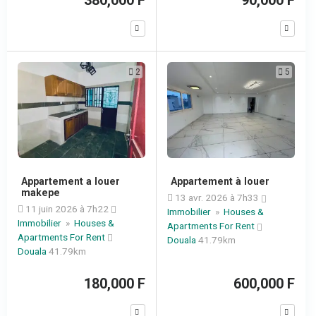
380,000 F
90,000 F
2
5
Appartement a louer
Appartement à louer
makepe
13 avr. 2026 à 7h33
11 juin 2026 à 7h22
Immobilier
»
Houses &
Immobilier
»
Houses &
Apartments For Rent
Apartments For Rent
Douala
41.79km
Douala
41.79km
180,000 F
600,000 F