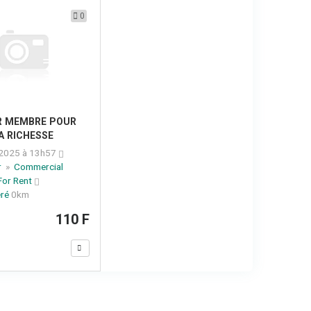
0
R MEMBRE POUR
A RICHESSE
 2025 à 13h57
r
»
Commercial
For Rent
éré
0km
110 F