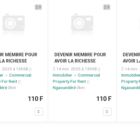
0
0
IR MEMBRE POUR
DEVENIR MEMBRE POUR
DEVENI
 LA RICHESSE
AVOIR LA RICHESSE
AVOIR L
. 2025 à 13h58
14 nov. 2025 à 13h58
14 nov.
ier
»
Commercial
Immobilier
»
Commercial
Immobilie
y For Rent
Property For Rent
Property 
déré
0km
Ngaoundéré
0km
Ngaound
110 F
110 F