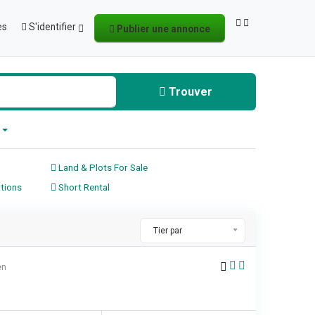
es
S'identifier
Publier une annonce
Trouver
é
Land & Plots For Sale
tions
Short Rental
Tier par
en