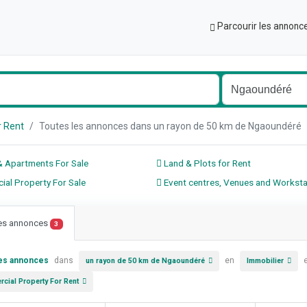
Parcourir les annonc
r Rent
Toutes les annonces dans un rayon de 50 km de Ngaoundér
 Apartments For Sale
Land & Plots for Rent
al Property For Sale
Event centres, Venues and Worksta
les annonces
3
les annonces
dans
en
un rayon de 50 km de Ngaoundéré
Immobilier
cial Property For Rent