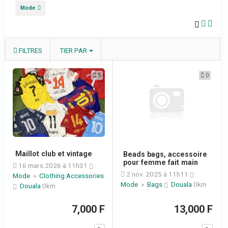
Mode
FILTRES
TIER PAR
5
0
Maillot club et vintage
Beads bags, accessoire
pour femme fait main
16 mars 2026 à 11h31
2 nov. 2025 à 11h11
Mode
»
Clothing Accessories
Mode
»
Bags
Douala
0km
Douala
0km
7,000 F
13,000 F