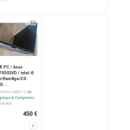
3
 PC / Asus
X503VD / intel i5
Hz/Ram8go/CG
/...
 2024 à 16h31
Hi-
ptops & Computers
9.81km
450 €