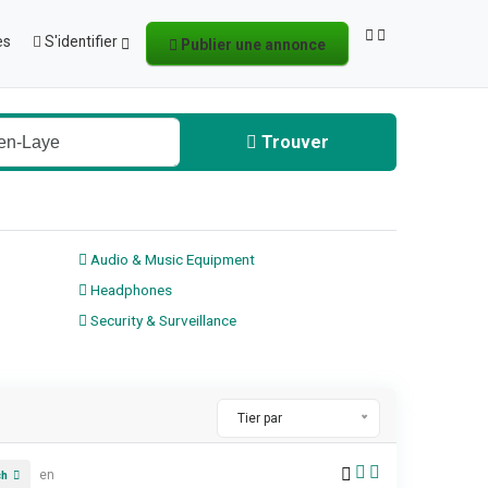
es
S'identifier
Publier une annonce
Trouver
Audio & Music Equipment
Headphones
Security & Surveillance
Tier par
en
ch