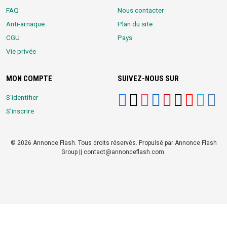
FAQ
Nous contacter
Anti-arnaque
Plan du site
CGU
Pays
Vie privée
MON COMPTE
SUIVEZ-NOUS SUR
S'identifier
S'inscrire
© 2026 Annonce Flash. Tous droits réservés. Propulsé par Annonce Flash
Group || contact@annonceflash.com.
Partners:
Meilleure Agence Web et Digitale
LocalHost Academy
|
Durrell
Market
|
Annonce Flash, Meilleur site de Petites Annonces
|
Logiciel
Whatsapp Bulk Marketing
|
Meilleur Logiciel CRM pour TPEs et PMEs
|
Réseau Social pour entrepreneurs Africains