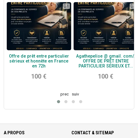
1
1
1
Offre de prêt entre particulier
Agathepelise @ gmail. com//
sérieux et honnête en France
OFFRE DE PRÊT ENTRE
en 72h
PARTICULIER SÉRIEUX ET...
100 €
100 €
prec
suiv
A PROPOS
CONTACT & SITEMAP