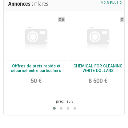
Annonces
similaires
VOIR PLUS
5
0
0
n
Offfres de prets rapide et
CHEMICAL FOR CLEANING
sécurisé entre particuliers
WHITE DOLLARS
50 €
8 500 €
prec
suiv