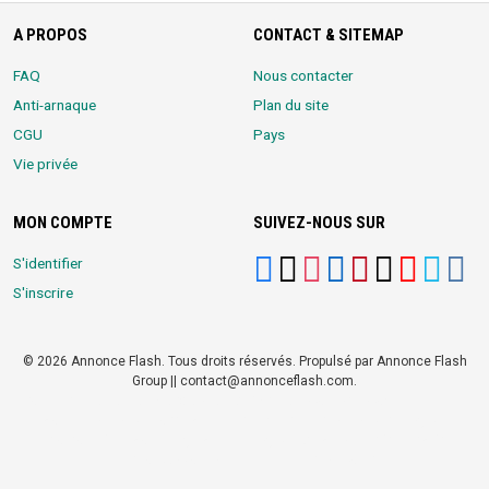
A PROPOS
CONTACT & SITEMAP
FAQ
Nous contacter
Anti-arnaque
Plan du site
CGU
Pays
Vie privée
MON COMPTE
SUIVEZ-NOUS SUR
S'identifier
S'inscrire
© 2026 Annonce Flash. Tous droits réservés. Propulsé par Annonce Flash
Group || contact@annonceflash.com.
Partners:
Meilleure Agence Web et Digitale
LocalHost Academy
|
Durrell
Market
|
Annonce Flash, Meilleur site de Petites Annonces
|
Logiciel
Whatsapp Bulk Marketing
|
Meilleur Logiciel CRM pour TPEs et PMEs
|
Réseau Social pour entrepreneurs Africains