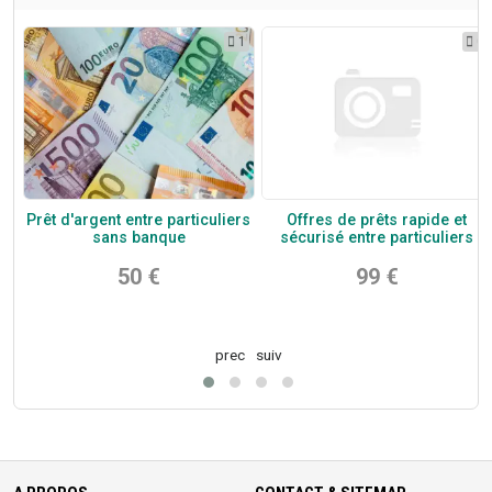
1
1
0
rs
Prêt d'argent entre particuliers
Offres de prêts rapide et
en
sans banque
sécurisé entre particuliers
50 €
99 €
prec
suiv