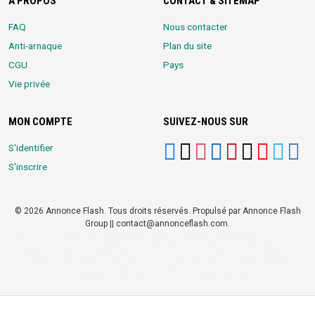
A PROPOS
CONTACT & SITEMAP
FAQ
Nous contacter
Anti-arnaque
Plan du site
CGU
Pays
Vie privée
MON COMPTE
SUIVEZ-NOUS SUR
S'identifier
S'inscrire
© 2026 Annonce Flash. Tous droits réservés. Propulsé par Annonce Flash
Group || contact@annonceflash.com.
Partners:
Meilleure Agence Web et Digitale
LocalHost Academy
|
Durrell
Market
|
Annonce Flash, Meilleur site de Petites Annonces
|
Logiciel
Whatsapp Bulk Marketing
|
Meilleur Logiciel CRM pour TPEs et PMEs
|
Réseau Social pour entrepreneurs Africains