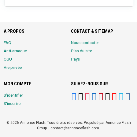
A PROPOS
CONTACT & SITEMAP
FAQ
Nous contacter
Anti-arnaque
Plan du site
CGU
Pays
Vie privée
MON COMPTE
SUIVEZ-NOUS SUR
S'identifier
S'inscrire
© 2026 Annonce Flash. Tous droits réservés. Propulsé par Annonce Flash
Group || contact@annonceflash.com.
Partners:
Meilleure Agence Web et Digitale
LocalHost Academy
|
Durrell