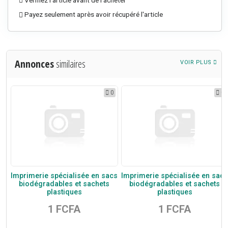
Vérifiez l'article avant de l'acheter
Payez seulement après avoir récupéré l'article
Annonces
similaires
VOIR PLUS
2
0
0
Imprimerie spécialisée en sacs
Imprimerie spécialisée en sacs
biodégradables et sachets
biodégradables et sachets
plastiques
plastiques
1 FCFA
1 FCFA