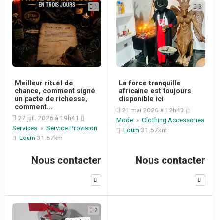
1
3
Meilleur rituel de
La force tranquille
chance, comment signé
africaine est toujours
un pacte de richesse,
disponible ici
comment...
21 mai 2026 à 12h43
27 juil. 2026 à 19h41
Mode
»
Clothing Accessories
Services
»
Service Provision
Loum
31.57km
Loum
31.57km
Nous contacter
Nous contacter
2